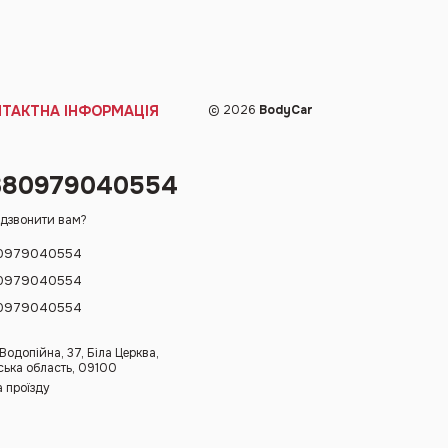
НТАКТНА ІНФОРМАЦІЯ
© 2026
BodyCar
380979040554
дзвонити вам?
0979040554
0979040554
0979040554
 Водопійна, 37, Біла Церква,
ська область, 09100
 проїзду