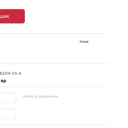
ошик
Киев
1562214-00-A
тар
Увійти за допомогою