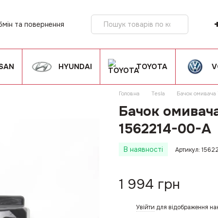
бмін та повернення
ія
SSAN
HYUNDAI
TOYOTA
V
Головна
Tesla
Бачок омивача 
Бачок омивача
1562214-00-A
В наявності
Артикул: 1562
1 994 грн
Увійти
для відображення на
%