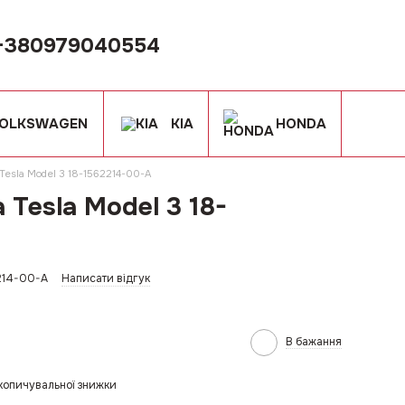
+380979040554
OLKSWAGEN
KIA
HONDA
Tesla Model 3 18-1562214-00-A
 Tesla Model 3 18-
214-00-A
Написати відгук
В бажання
копичувальної знижки