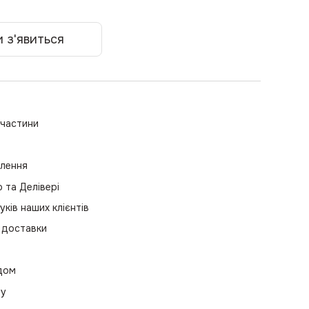
 з'явиться
пчастини
влення
та Делівері
уків наших клієнтів
 доставки
одом
ру