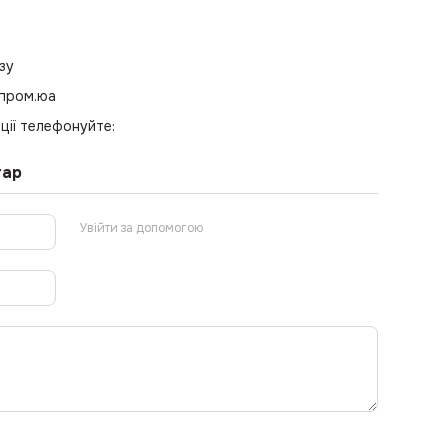
зу
 пром.юа
ції телефонуйте:
тар
Увійти за допомогою