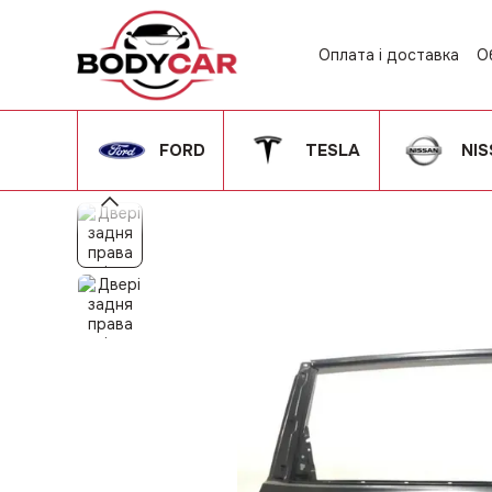
Перейти до основного контенту
Оплата і доставка
О
Контактна інформац
Угода користувача
FORD
TESLA
NI