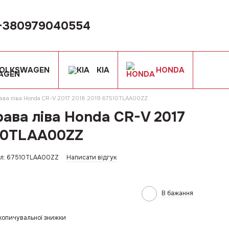
+380979040554
OLKSWAGEN
KIA
HONDA
рава ліва Honda CR-V 2017 2018 2019 67510TLAA00ZZ
рава ліва Honda CR-V 2017
510TLAA00ZZ
ул: 67510TLAA00ZZ
Написати відгук
В бажання
копичувальної знижки