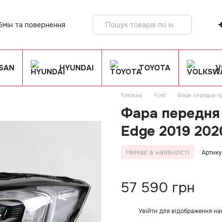
бмін та повернення
ія
SSAN
HYUNDAI
TOYOTA
V
Головна
Ford
Фара передня пр
Фара передня 
Edge 2019 202
Немає в наявності
Артику
57 590 грн
Увійти
для відображення на
%