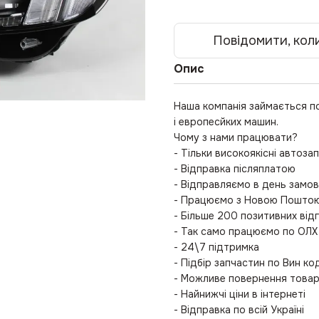
Повідомити, коли
Опис
Наша компанія займається п
і европесйких машин.
Чому з нами працювати?
- Тільки високоякісні автоза
- Відправка післяплатою
- Відправляємо в день замо
- Працюємо з Новою Поштою 
- Більше 200 позитивних відг
- Так само працюємо по ОЛХ
- 24\7 підтримка
- Підбір запчастин по Вин к
- Можливе повернення това
- Найнижчі ціни в інтернеті
- Відправка по всій Україні