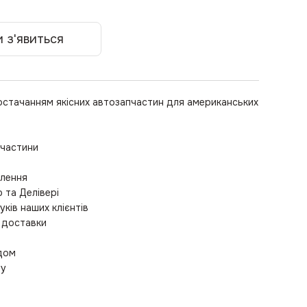
 з'явиться
остачанням якісних автозапчастин для американських
пчастини
влення
та Делівері
уків наших клієнтів
 доставки
одом
ру