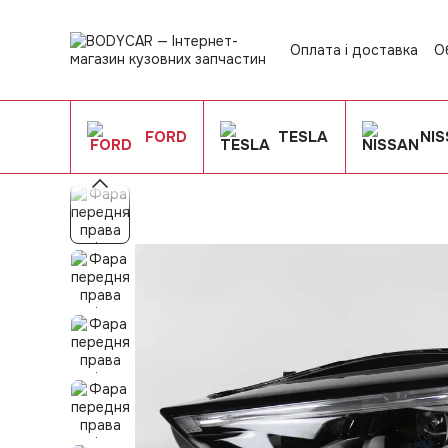
Перейти до основного контенту
Оплата і доставка
О
Контактна інформац
Угода користувача
FORD
TESLA
NI