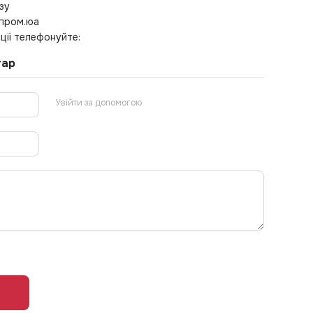
зу
 пром.юа
ції телефонуйте:
тар
Увійти за допомогою