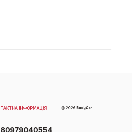
НТАКТНА ІНФОРМАЦІЯ
© 2026
BodyCar
380979040554