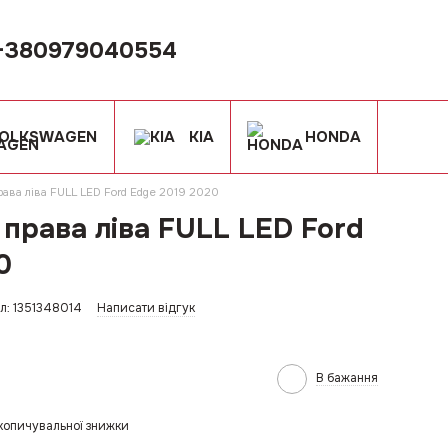
+380979040554
OLKSWAGEN
KIA
HONDA
ава ліва FULL LED Ford Edge 2019 2020
права ліва FULL LED Ford
0
л: 1351348014
Написати відгук
В бажання
копичувальної знижки