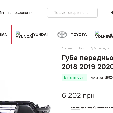
бмін та повернення
ія
SSAN
HYUNDAI
TOYOTA
V
Головна
Ford
Губа переднього
Губа передньо
2018 2019 202
В наявності
Артикул: JB5
6 202 грн
Увійти
для відображення на
%