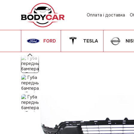
Перейти до основного контенту
Оплата і доставка
О
Контактна інформац
Угода користувача
FORD
TESLA
NI