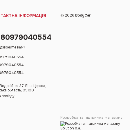
НТАКТНА ІНФОРМАЦІЯ
© 2026
BodyCar
380979040554
дзвонити вам?
0979040554
0979040554
0979040554
 Водопійна, 37, Біла Церква,
ська область, 09100
 проїзду
Розробка та підтримка магазину