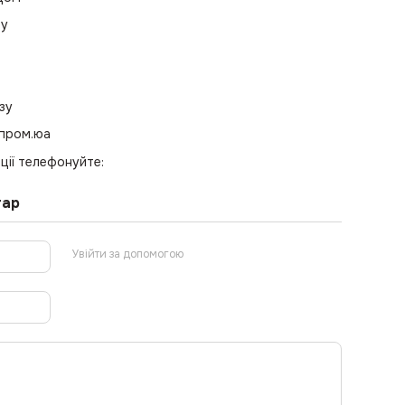
ру
зу
 пром.юа
ції телефонуйте:
тар
Увійти за допомогою