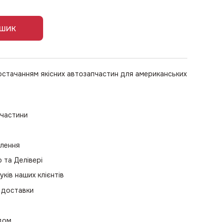
ошик
остачанням якісних автозапчастин для американських
пчастини
влення
та Делівері
уків наших клієнтів
 доставки
одом