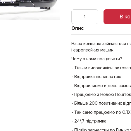
В к
Опис
Наша компанія займається п
і европесйких машин.
Чому з нами працювати?
- Тільки високоякісні автоза
- Відправка післяплатою
- Відправляємо в день замо
- Працюємо з Новою Поштою 
- Більше 200 позитивних відг
- Так само працюємо по ОЛХ
- 24\7 підтримка
- Підбір запчастин по Вин к