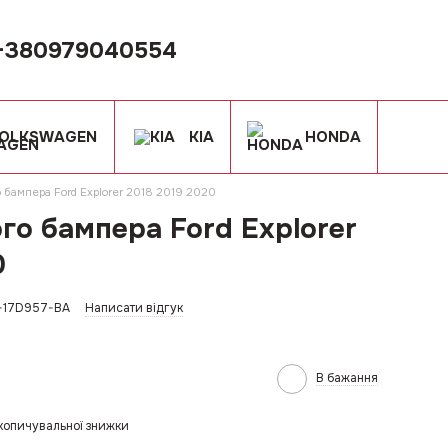
+380979040554
OLKSWAGEN
KIA
HONDA
 бампера Ford Explorer 2018 2019 2020
го бампера Ford Explorer
0
Z-17D957-BA
Написати відгук
В бажання
копичувальної знижки