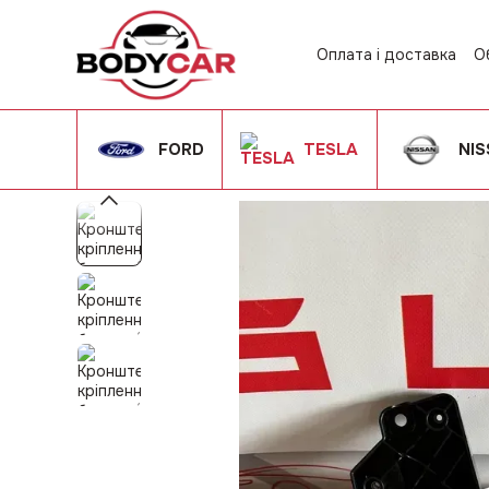
Перейти до основного контенту
Оплата і доставка
О
Контактна інформац
Угода користувача
FORD
TESLA
NI