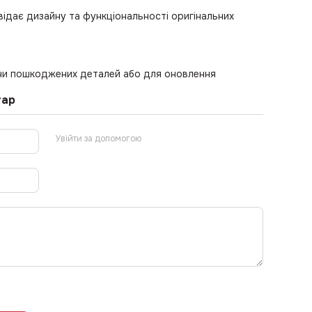
овідає дизайну та функціональності оригінальних
іни пошкоджених деталей або для оновлення
тар
Увійти за допомогою