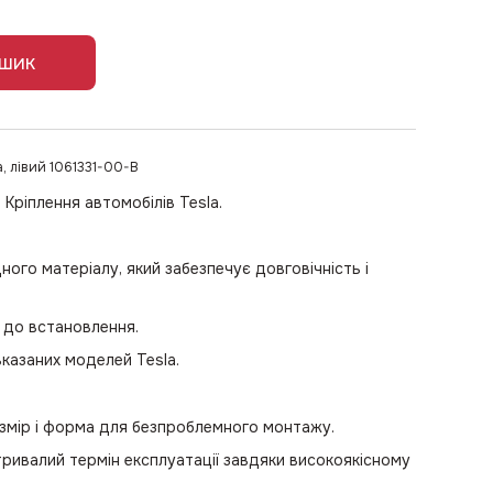
ошик
, лівий 1061331-00-B
Кріплення автомобілів Tesla.
цного матеріалу, який забезпечує довговічність і
й до встановлення.
вказаних моделей Tesla.
озмір і форма для безпроблемного монтажу.
 тривалий термін експлуатації завдяки високоякісному