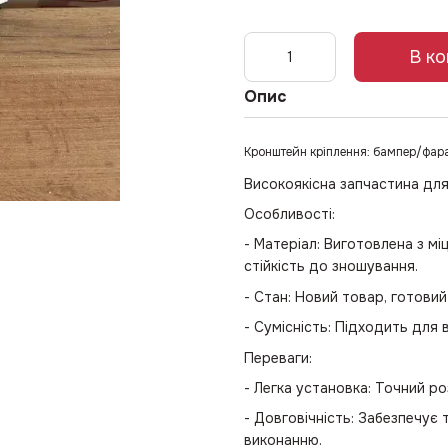
В к
Опис
Кронштейн кріплення: бампер/фара
Високоякісна запчастина для 
Особливості:
- Матеріал: Виготовлена з мі
стійкість до зношування.
- Стан: Новий товар, готови
- Сумісність: Підходить для 
Переваги:
- Легка установка: Точний р
- Довговічність: Забезпечує
виконанню.