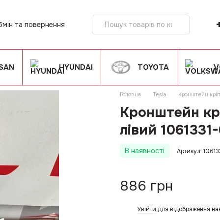
бмін та повернення
ія
SSAN
HYUNDAI
TOYOTA
V
Головна
Tesla
Кронштейн кріп
Кронштейн кр
лівий 1061331
В наявності
Артикул: 1061
886 грн
Увійти
для відображення на
%