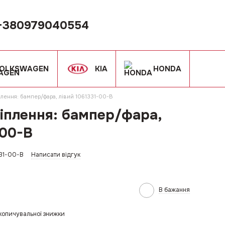
+380979040554
OLKSWAGEN
KIA
HONDA
лення: бампер/фара, лівий 1061331-00-B
іплення: бампер/фара,
-00-B
331-00-B
Написати відгук
В бажання
копичувальної знижки