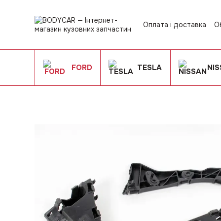
Перейти до основного контенту
Оплата і доставка
О
Контактна інформац
Угода користувача
FORD
TESLA
NI