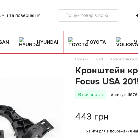
бмін та повернення
ія
SSAN
HYUNDAI
TOYOTA
V
Головна
Ford
Кронштейн кріп
Кронштейн кр
Focus USA 201
В наявності
Артикул: 1187
443 грн
Увійти
для відображення на
%