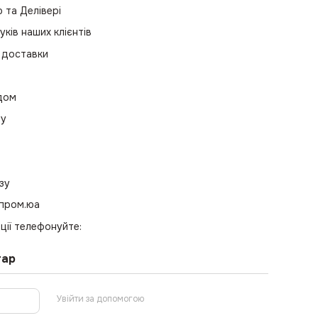
та Делівері
уків наших клієнтів
 доставки
одом
ру
зу
 пром.юа
ції телефонуйте:
тар
Увійти за допомогою