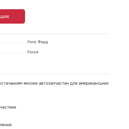
ошик
Ford, Форд
Focus
остачанням якісних автозапчастин для американських
пчастини
влення