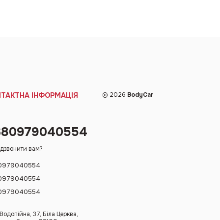
НТАКТНА ІНФОРМАЦІЯ
© 2026
BodyCar
380979040554
дзвонити вам?
0979040554
0979040554
0979040554
 Водопійна, 37, Біла Церква,