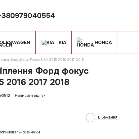
+380979040554
OLKSWAGEN
KIA
HONDA
лення Форд фокус Focus USA 2015 2016 2017 2018
іплення Форд фокус
5 2016 2017 2018
693812
Написати відгук
В бажання
копичувальної знижки