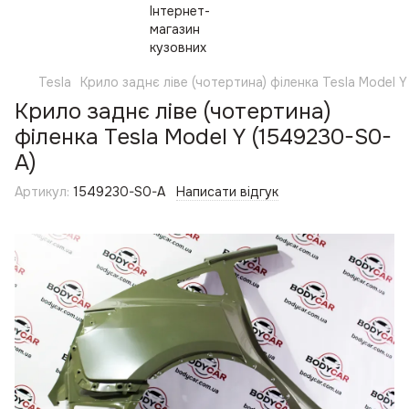
Tesla
Крило заднє ліве (чотертина) філенка Tesla Model 
Крило заднє ліве (чотертина)
філенка Tesla Model Y (1549230-S0-
A)
Артикул:
1549230-S0-A
Написати відгук