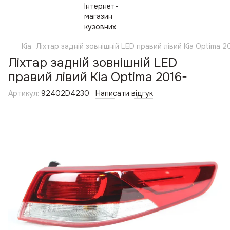
Kia
Ліхтар задній зовнішній LED правий лівий Kia Optima 2
Ліхтар задній зовнішній LED
правий лівий Kia Optima 2016-
Артикул:
92402D4230
Написати відгук