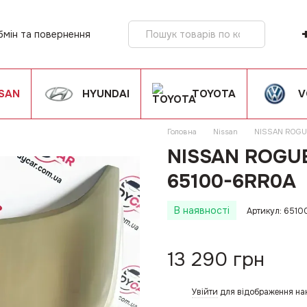
бмін та повернення
ія
SSAN
HYUNDAI
TOYOTA
V
Головна
Nissan
NISSAN ROGUE
NISSAN ROGUE 
65100-6RR0A
В наявності
Артикул: 651
13 290 грн
Увійти
для відображення на
%