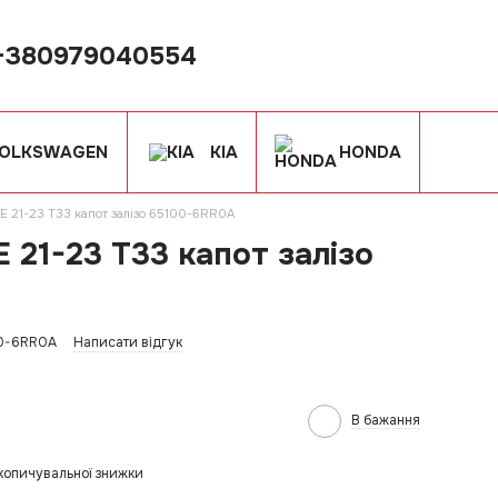
+380979040554
OLKSWAGEN
KIA
HONDA
 21-23 T33 капот залізо 65100-6RR0A
21-23 T33 капот залізо
00-6RR0A
Написати відгук
В бажання
копичувальної знижки