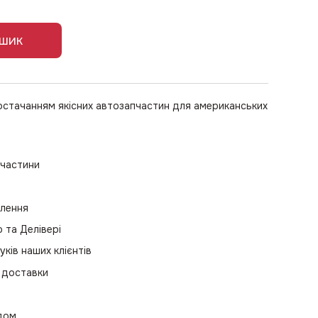
ошик
остачанням якісних автозапчастин для американських
пчастини
влення
та Делівері
уків наших клієнтів
 доставки
одом