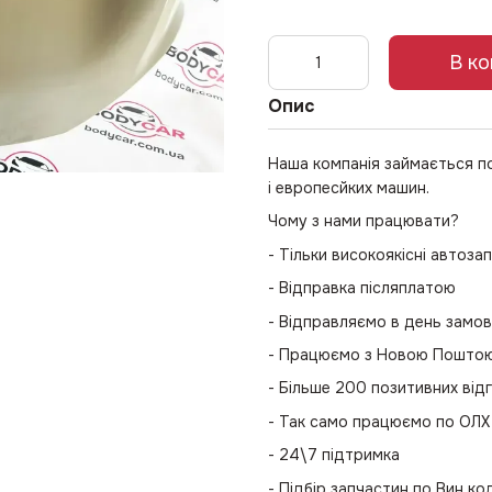
В к
Опис
Наша компанія займається п
і европесйких машин.
Чому з нами працювати?
- Тільки високоякісні автоза
- Відправка післяплатою
- Відправляємо в день замо
- Працюємо з Новою Поштою 
- Більше 200 позитивних відг
- Так само працюємо по ОЛХ
- 24\7 підтримка
- Підбір запчастин по Вин к