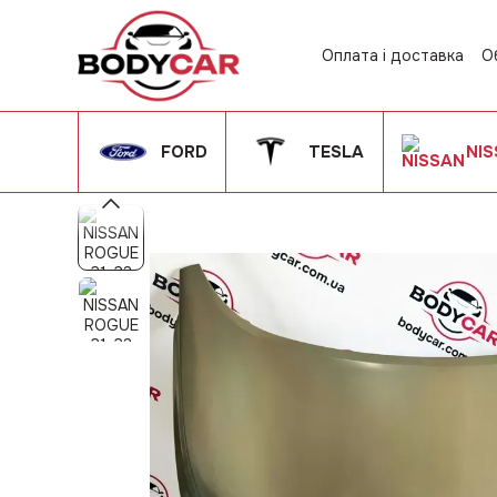
Перейти до основного контенту
Оплата і доставка
О
Контактна інформац
Угода користувача
FORD
TESLA
NI