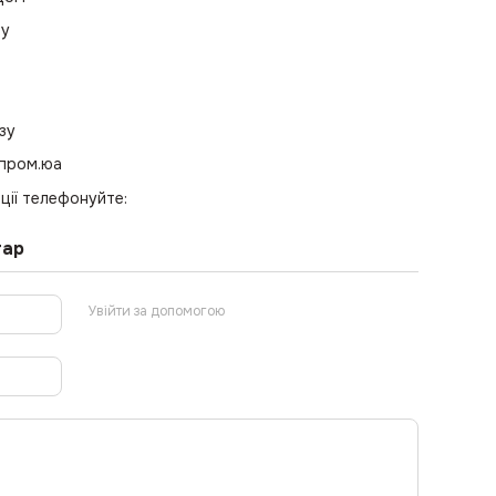
ру
зу
 пром.юа
ції телефонуйте:
тар
Увійти за допомогою