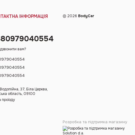
НТАКТНА ІНФОРМАЦІЯ
© 2026
BodyCar
380979040554
дзвонити вам?
0979040554
0979040554
0979040554
 Водопійна, 37, Біла Церква,
ська область, 09100
 проїзду
Розробка та підтримка магазину