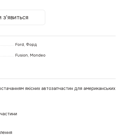
 з'явиться
Ford, Форд
Fusion, Mondeo
остачанням якісних автозапчастин для американських
пчастини
влення