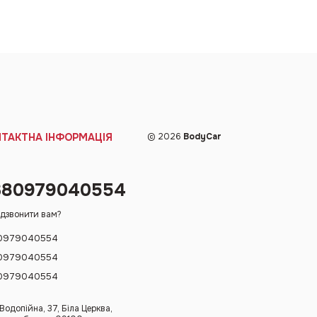
НТАКТНА ІНФОРМАЦІЯ
© 2026
BodyCar
380979040554
дзвонити вам?
0979040554
0979040554
0979040554
 Водопійна, 37, Біла Церква,