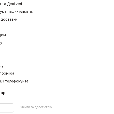
та Делівері
уків наших клієнтів
 доставки
одом
ру
зу
 пром.юа
ції телефонуйте:
тар
Увійти за допомогою