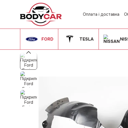
Перейти до основного контенту
Оплата і доставка
О
Контактна інформац
Угода користувача
FORD
TESLA
NI