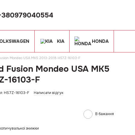
+380979040554
OLKSWAGEN
KIA
HONDA
 Fusion Mondeo USA MK5 2013-2018 HS7Z-16103-F
rd Fusion Mondeo USA MK5
Z-16103-F
л: HS7Z-16103-F
Написати відгук
В бажання
копичувальної знижки