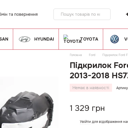
бмін та повернення
ія
SSAN
HYUNDAI
TOYOTA
V
Головна
Ford
Підкрилок Ford
Підкрилок Fo
2013-2018 HS7
Немає в наявності
Артику
1 329 грн
Увійти
для відображення на
%