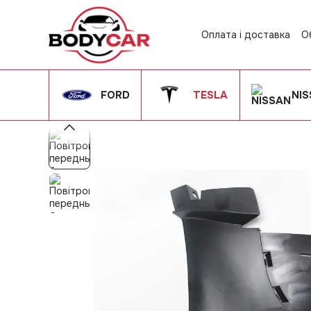
Перейти до основного контенту
Оплата і доставка
О
Контактна інформац
Угода користувача
FORD
TESLA
NI