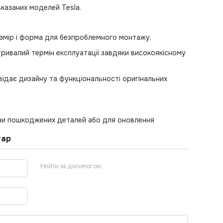
вказаних моделей Tesla.
озмір і форма для безпроблемного монтажу.
 тривалий термін експлуатації завдяки високоякісному
овідає дизайну та функціональності оригінальних
іни пошкоджених деталей або для оновлення
тар
Увійти за допомогою