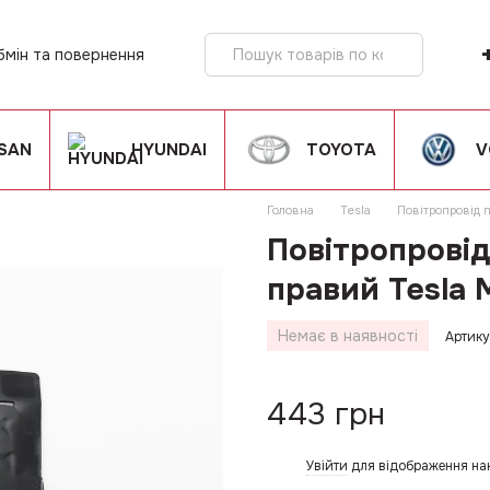
бмін та повернення
ія
SSAN
HYUNDAI
TOYOTA
V
Головна
Tesla
Повітропровід 
Повітропрові
правий Tesla 
Немає в наявності
Артику
443 грн
Увійти
для відображення на
%