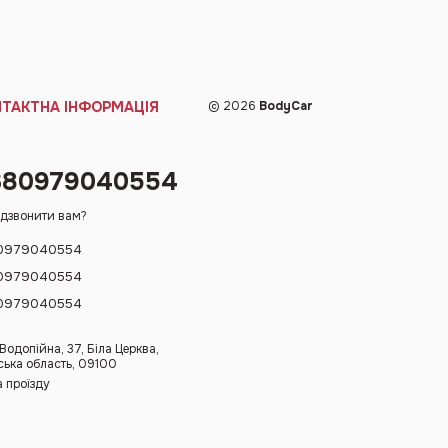
НТАКТНА ІНФОРМАЦІЯ
© 2026
BodyCar
380979040554
дзвонити вам?
0979040554
0979040554
0979040554
 Водопійна, 37, Біла Церква,
ська область, 09100
 проїзду