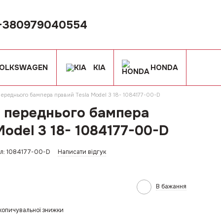
+380979040554
OLKSWAGEN
KIA
HONDA
переднього бампера правий Tesla Model 3 18- 1084177-00-D
д переднього бампера
Model 3 18- 1084177-00-D
л: 1084177-00-D
Написати відгук
В бажання
копичувальної знижки