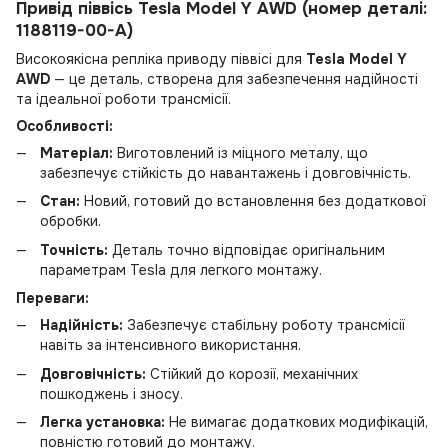
Привід піввісь Tesla Model Y AWD (номер деталі:
1188119-00-A)
Високоякісна репліка приводу піввісі для
Tesla Model Y
AWD
— це деталь, створена для забезпечення надійності
та ідеальної роботи трансмісії.
Особливості:
Матеріал:
Виготовлений із міцного металу, що
забезпечує стійкість до навантажень і довговічність.
Стан:
Новий, готовий до встановлення без додаткової
обробки.
Точність:
Деталь точно відповідає оригінальним
параметрам Tesla для легкого монтажу.
Переваги:
Надійність:
Забезпечує стабільну роботу трансмісії
навіть за інтенсивного використання.
Довговічність:
Стійкий до корозії, механічних
пошкоджень і зносу.
Легка установка:
Не вимагає додаткових модифікацій,
повністю готовий до монтажу.