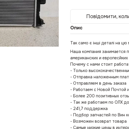
Повідомити, коли
Опис
Так само є інші деталі на цю
Наша компания занимается п
американских и европесйких
Почему с нами стоит работа
- Только высококачественны
- Отправка наложенным пл
- Отправляем в день заказа
- Работаем с Новой Почтой 
- Более 200 позитивных отз
- Так же работаем по ОЛХ д
- 24\7 поддержка
- Подбор запчастей по Вин 
- Возможен возврат товара
- Самые низкие цены в интер