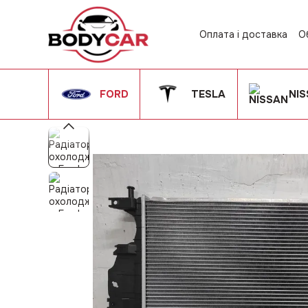
Перейти до основного контенту
Оплата і доставка
О
Контактна інформац
Угода користувача
FORD
TESLA
NI