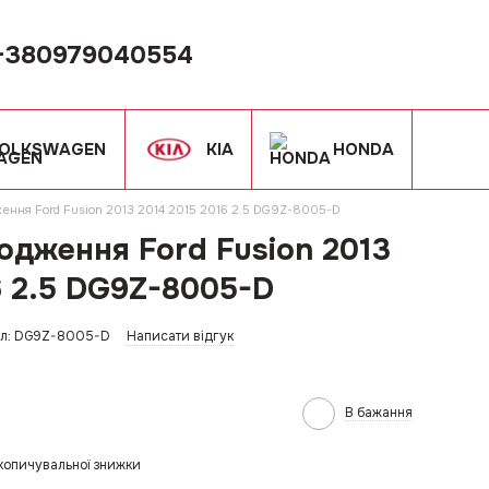
+380979040554
OLKSWAGEN
KIA
HONDA
ження Ford Fusion 2013 2014 2015 2016 2.5 DG9Z-8005-D
одження Ford Fusion 2013
6 2.5 DG9Z-8005-D
ул: DG9Z-8005-D
Написати відгук
В бажання
копичувальної знижки