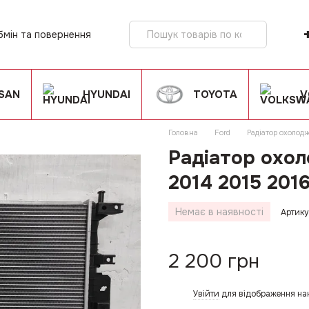
бмін та повернення
ія
SSAN
HYUNDAI
TOYOTA
V
Головна
Ford
Радіатор охолод
Радіатор охол
2014 2015 201
Немає в наявності
Артик
2 200 грн
Увійти
для відображення на
%