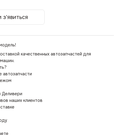
 з'явиться
 модель!
оставкой качественных автозапчастей для
 машин.
ть?
е автозапчасти
атежом
и Деливери
ывов наших клиентов
оставке
коду
нете