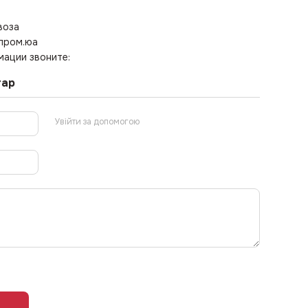
воза
 пром.юа
ации звоните:
тар
Увійти за допомогою