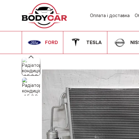
Перейти до основного контенту
Оплата і доставка
О
Контактна інформац
Угода користувача
FORD
TESLA
NI