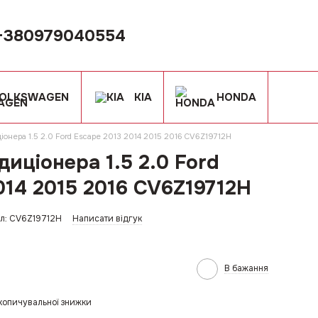
+380979040554
OLKSWAGEN
KIA
HONDA
ціонера 1.5 2.0 Ford Escape 2013 2014 2015 2016 CV6Z19712H
диціонера 1.5 2.0 Ford
014 2015 2016 CV6Z19712H
л: CV6Z19712H
Написати відгук
В бажання
копичувальної знижки