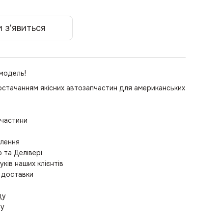
 з'явиться
 модель!
остачанням якісних автозапчастин для американських
пчастини
влення
та Делівері
уків наших клієнтів
 доставки
ду
ру