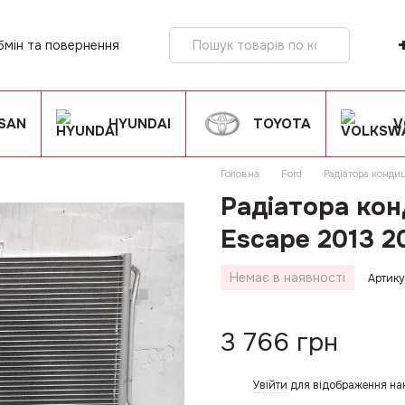
бмін та повернення
ія
SSAN
HYUNDAI
TOYOTA
V
Головна
Ford
Радіатора конди
Радіатора кон
Escape 2013 2
Немає в наявності
Артику
3 766 грн
Увійти
для відображення на
%