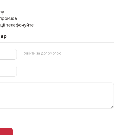
зу
 пром.юа
ції телефонуйте:
тар
Увійти за допомогою