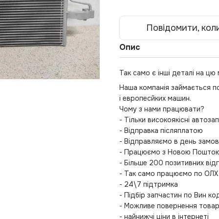
Повідомити, коли
Опис
Так само є інші деталі на цю
Наша компанія займається п
і европесйких машин.
Чому з нами працювати?
- Тільки високоякісні автоза
- Відправка післяплатою
- Відправляємо в день замо
- Працюємо з Новою Поштою 
- Більше 200 позитивних відг
- Так само працюємо по ОЛХ
- 24\7 підтримка
- Підбір запчастин по Вин ко
- Можливе повернення това
- найнижчі ціни в інтернеті